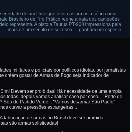
seriedade de um filme que levou as armas a sério como
to Brasileiro de Tiro Prático reúne a nata dos campeões
elo representa. A pistola Taurus PT-908 impressiona pela
.32 — mais de um século de sucesso — ganham um especial
des militares e policiais,por políticos idiotas, por jornalistas
que créem gostar de Armas de Fogo seja indicador de
Ah! Sim! Devem ser proibidas! Há necessidade de uma ampla
os todas, depois vamos analisar caso por caso... "Porte de
ca? Sou do Partido Verde... "Vamos desarmar São Paulo"
os curvar a pressões estrangeiras...
A fabricação de armas no Brasil deve ser proibida
ssas são armas sofisticadas!