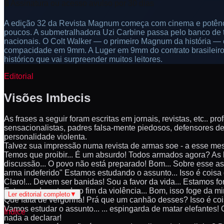
🔒 Assinatura ou acesso avulso por 30 dias
A edição 32 da Revista Magnum começa com cinema e potênci
poucos. A submetralhadora Uzi Carbine passa pelo banco de t
nacionais. O Colt Walker — o primeiro Magnum da história — 
compacidade em 9mm. A Luger em 9mm do contrato brasileiro 
histórico que vai surpreender muitos leitores.
Editorial
Visões Imbecis
As frases a seguir foram escritas em jornais, revistas, etc.. pro
sensacionalistas, padres falsa-mente piedosos, defensores de
personalidade violenta.
Talvez sua impressão numa revista de armas soe - a esse mesm
Temos que proibir... É um absurdo! Todos armados agora? As 
discussão... O povo não está preparado! Bom... Sobre esse ass
arma indeferido" Estamos estudando o assunto... Isso é coisa
Claro!... Devem ser banidas! Sou a favor da vida... Estamos
Estamos decretando o fim da violência... Bom, isso foge da m
Ler editorial completo
▼
Que falta de vergonha! Prá que um canhão desses? Isso é cois
Vamos estudar o assunto... ... espingarda de matar elefantes! 
Índice
nada a declarar!