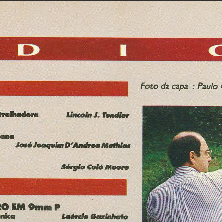
 Gaulle estava mesmo certo: este não é um país sério! E nessa
lipendiados anos a fio por imbecis que proferem e escrevem fr