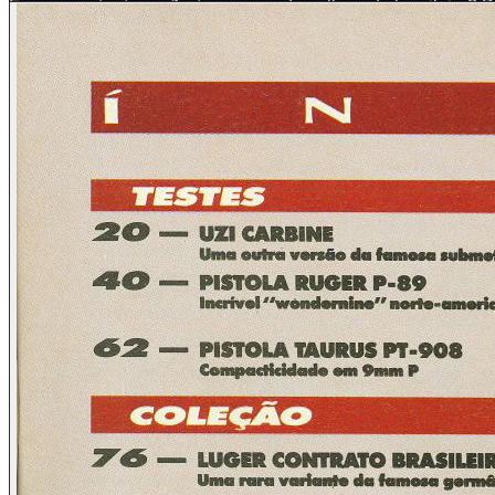
Francamente, é ou não é uma grande palhaçada brasileira? De
armas mas assiste passivo seus direi-tos de cidadão serem vi