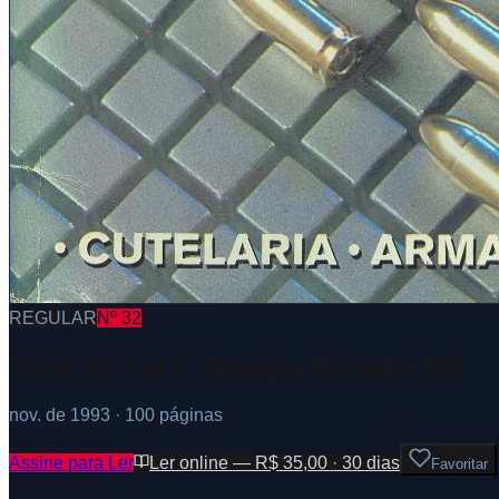
REGULAR
Nº
32
Edição 32 - Ano 5 - Novembro/Dezembro 1993
nov. de 1993
· 100 páginas
Assine para Ler
Ler online — R$ 35,00 · 30 dias
Favoritar