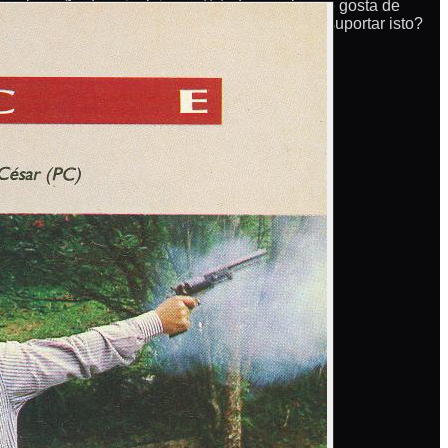
 colocação deve incluir-se até todo aquele que gosta de
ases como as vistas aci-ma. Até quando vamos suportar isto?