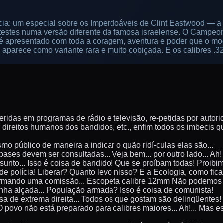
a: um especial sobre os Imperdoáveis de Clint Eastwood — a 
estes numa versão diferente da famosa israelense. O Campeona
é apresentado com toda a coragem, aventura e poder que o mod
aparece como variante rara e muito cobiçada. E os calibres 
feridas em programas de rádio e televisão, re-petidas por autorida
 direitos humanos dos bandidos, etc., enfim todos os imbecis 
o público de maneira a indicar o quão ridí-culas elas são...
bases devem ser consultadas... Veja bem... por outro lado... 
unto... Isso é coisa de bandido! Que se proíbam todas! Proibim
 de polícia! Liberar? Quanto levo nisso? E a Ecologia, como fi
 formando uma comissão... Escopeta calibre 12mm Não podemos n
inha alçada... População armada? Isso é coisa de comunista!
a de extrema direita... Todos os que gostam são delinqüentes! 
O povo não está preparado para calibres maiores... Ah!... Mas e