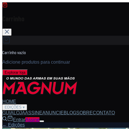
Carrinho
Carrinho vazio
Adicione produtos para continuar
Explorar loja
HOME
EDIÇÕES
▾
GUIA
LOJA
ASSINE
ANUNCIE
BLOG
SOBRE
CONTATO
Entrar
Assine
← Edições