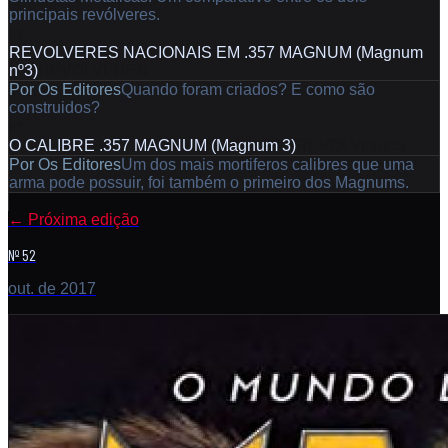
principais revólveres.
58
REVOLVERES NACIONAIS EM .357 MAGNUM (Magnum
nº3)
REVOLVERES
Por
Os Editores
Quando foram criados? E como são
construidos?
62
O CALIBRE .357 MAGNUM (Magnum 3)
REVOLVERES
Por
Os Editores
Um dos mais mortiferos calibres que uma
arma pode possuir, foi também o primeiro dos Magnums.
←
Próxima edição
Nº 52
out. de 2017