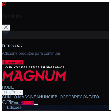
Carrinho
Carrinho vazio
Adicione produtos para continuar
Explorar loja
HOME
EDIÇÕES
▾
GUIA
LOJA
ASSINE
ANUNCIE
BLOG
SOBRE
CONTATO
Entrar
Assine
← Edições