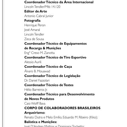
moderno como também aquele tradicional, quase sempre
ligado a eventos históricos de peso – não raro como
personagem principal.
A indústria nacional também está aqui presente através das
conhecidas marcas Taurus e Rossi, pois jamais deixaríamos
de lado o mundialmente reconhecido bom trabalho atual e
passado das duas famosas Empresas gaúchas!
Como sempre, através de Testes ou Apresentações, vários
dados técnicos sobre o armamento - e até mesmo em
relação a suas munições - serão encontrados nestas
páginas; e aqui deixamos nosso convite para lê-las e relê-
las sempre que possível, buscando dessa forma se
aprofundar nos detalhes expostos com carinho através de
Articulistas presentes e passados - ou mesmo simplesmente
relembrar tais minúcias.
Os Editores
REVISTA MAGNUM