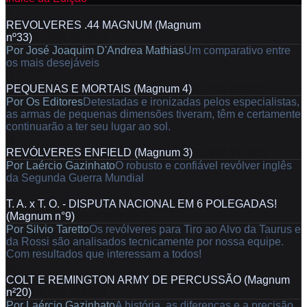
6
REVOLVERES .44 MAGNUM (Magnum
nº33)
REVOLVERES
Por
José Joaquim D'Andrea Mathias
Um comparativo entre
os mais desejáveis
12
PEQUENAS E MORTAIS (Magnum 4)
REVOLVERES
Por
Os Editores
Detestadas e ironizadas pelos especialistas,
as armas de pequenas dimensões tiveram, têm e certamente
continuarão a ter seu lugar ao sol.
18
REVÓLVERES ENFIELD (Magnum 3)
REVOLVERES
Por
Laércio Gazinhato
O robusto e confiável revólver inglês
da Segunda Guerra Mundial
22
T. A. x T. O. - DISPUTA NACIONAL EM 6 POLEGADAS!
(Magnum n°9)
REVOLVERES
Por
Silvio Taretto
Os revólveres para Tiro ao Alvo da Taurus e
da Rossi são analisados tecnicamente por nossa equipe.
Com resultados que interessam a todos!
30
COLT E REMINGTON ARMY DE PERCUSSÃO (Magnum
n²20)
REVOLVERES
Por
Laércio Gazinhato
A história, as diferenças e a precisão