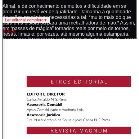
Afinal, é de conhecimento de muitos a dificuldade em se
produzir um revólver de qualidade - tamanha a quantidade
de ações mecânicas necessárias a tal; *muito mais do que
Ler editorial completo
▼
para uma pistola ou para uma metralhadora de mão.* Assim,
em “passes de mágica” tornados reais por meio de tornos,
Índice
fresas, limas e, por vezes, até mesmo alguma estamparia,
surge esse interessante instrumento que, para alguns - como
Policiais e Vigilantes -, é tão somente ferramenta de
trabalho. Para outros, Desportistas, uma oportunidade de
competir.
Em muitos países do mundo, o revólver é até mesmo
empregado na Caça - seja para o abate da presa; seja para
a Defesa do Caçador que porta uma Arma Longa e necessita
de meios paralelos para se manter vivo num ambiente hostil,
em meio ao Esporte venatório consciente e, logicamente,
autorizado.
Existem ainda aqueles que, por amor à História ou até
mesmo paixão por Mecânica, existente na Engenharia que
caracteriza esse tipo de Arma Curta, os colecionam com
orgulho e os mantém em boa condição.
Tentando, então, nos dirigirmos a todos os grupos aqui
elencados, este Especial enfoca não só armamento