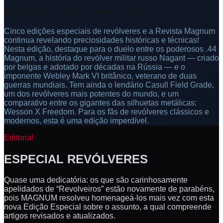
🔒 Assinatura ou acesso avulso por 30 dias
Cinco edições especiais de revólveres e a Revista Magnum
continua revelando preciosidades históricas e técnicas!
Nesta edição, destaque para o duelo entre os poderosos .44
Magnum, a história do revólver militar russo Nagant — criado
por belgas e adotado por décadas na Rússia — e o
imponente Webley Mark VI britânico, veterano de duas
guerras mundiais. Tem ainda o lendário Casull Field Grade,
um dos revólveres mais potentes do mundo, e um
comparativo entre os gigantes das silhuetas metálicas:
Wesson X Freedom. Para os fãs de revólveres clássicos e
modernos, esta é uma edição imperdível.
Editorial
ESPECIAL REVÓLVERES
Quase uma dedicatória: os que são carinhosamente
apelidados de “Revolveiros” estão novamente de parabéns,
pois MAGNUM resolveu homenageá-los mais vez com esta
nova Edição Especial sobre o assunto, a qual compreende
artigos revisados e atualizados.