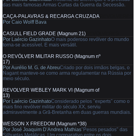
das mais famosas Armas Curtas da Guerra da Secessão.
37
CAÇA-PALAVRAS & RECARGA CRUZADA
REVOLVERES
Por
Caio Wolff Bava
38
CASULL FIELD GRADE (Magnum 21)
REVOLVERES
Por
Laércio Gazinhato
O mais poderoso revólver do mundo
torna-se acessível. E mais versátil.
42
O REVÓLVER MILITAR RUSSO (Magnum nº
17)
REVOLVERES
Por
Aurélio M. G. de Abreu
Criado por dois irmãos belgas, o
Nagant manteve-se como arma regulamentar na Rússia por
meio século.
46
REVOLVER WEBLEY MARK VI (Magnum of
13)
REVOLVERES
Por
Laércio Gazinhato
Considerado pelos "experts" como o
mais fino revólver militar do século XX, serviu
admiravelmente a Grã-Bretanha em duas guerras mundiais.
52
WESSON X FREEDOM (Magnum *38)
REVOLVERES
Por
José Joaquim D'Andrea Mathias
"Pesos pesados" das
Silhuetas Metálicas. Um comparativo entre os dois