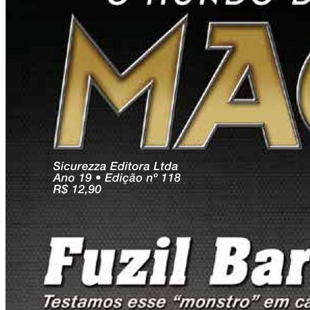
Tomara vencêssemos o “Bernardão” por aqui. E, vencido,
tomara “Bernardão” abaixasse a cabeça, cedesse à verdade
e saísse de cena. Enfim, sigamos em frente. Fiquemos
atentos às notícias do MVB Movimento Viva Brasil, e assim
desejo tenhamos um feliz 2013! s/m.
Caio Wolff Bava