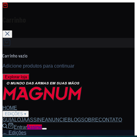
Carrinho
Carrinho vazio
Adicione produtos para continuar
Explorar loja
HOME
EDIÇÕES
▾
GUIA
LOJA
ASSINE
ANUNCIE
BLOG
SOBRE
CONTATO
Entrar
Assine
← Edições