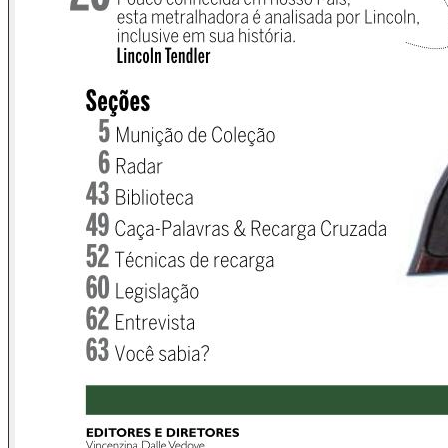
meu descontentamento com as tentativas sorrateiras e
desrespeitosas de mexer novamente no direito de ter e
manter armas de fogo no Brasil.
Quase todos nós lemos jornal, assistimos tevê, escutamos
rádio, e, claro, navegamos na internet. Indignados, ficamos
sabendo de tentativas de certos senhores, como Sen.
Cristovam Buarque, Min. José Eduardo Cardoso e o Sen.
Sérgio Souza, vindo à baila com falácias, contradições e
inversões de valores, renovadas e insistentes vezes,
propondo novos referendos, equiparando espingardas de
sitiantes a fuzis de assalto de traficantes, buscando nos
convencer, a qualquer custo (leia-se, QUALQUER CUSTO!),
que a raiz de todos os males do país está nas armas e que
nós erramos, em outubro de 2005, ao elevarmos o vitorioso
NÃO ao patamar de arredondados sessenta e quatro por
cento dos votos válidos. E que fique muito claro e
refrescado, pra você e pra mim, que em nenhum estado da
federação o resultado foi favorável aos antiarmas. Questão
de unanimidade patente.
No meu tempo de escola, quem era reprovado, além de
tomar uma sonora bronca em casa (com direito às
pedagógicas palmadas), abaixava a cabeça, era simples e
realmente reprovado. Hoje, quem é reprovado vira de súbito