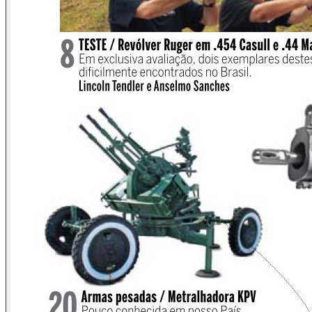
Corbucci (1927-1990) filmou o bom e velho Django (Itália,
1966). Quebrador de paradigmas, o filme, cujo personagem
principal é interpretado justamente por Franco Nero, é todo
envolvido e avolumado pela música Django Thema (1966),
de autoria de Luis Enríquez Bacalov. Resgate, portanto, do
bom e modestamente remunerado cinema italiano dos anos
sessenta, e da boa e nada modesta música de mesma
época e origem.
Vejamos, então: na segunda década do século XXI, um filme
de Velho Oeste, com oxigenação de velhas tônicas e
resgates de quase cinquenta anos? É isso? É! É isso
mesmo! E muito bom que seja assim. Em minha visão, isso é
algo traduzível em respeito. Respeito aos pioneiros, aos
mais velhos e principalmente respeito às raízes e ao
passado. Um cinéfilo contumaz, Tarantino aprendeu
bastante com velhas raposas, como Sam Peckinpah (1925-
1984) e Sergio Leone (1929-1989). E, sabendo exatamente
de onde veio, não esquece suas bases e origens. Ao
contrário, as homenageia, resgata e brilhantemente
compartilha.
Confesso que me frustra ter que garimpar resgates somente
na vida ficcional dos filmes. Não me refiro aqui a outra coisa
que não seja o respeito. Tudo isso pra dizer a você sobre o