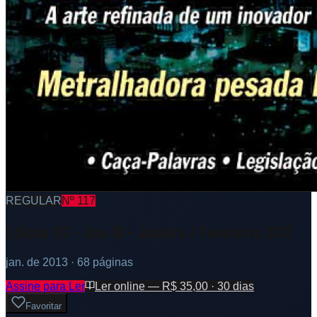
REGULAR
Nº
117
Edição 117 - Ano 19 - Janeiro / Fevereiro 2013
jan. de 2013
· 68 páginas
Assine para Ler
Ler online — R$ 35,00 · 30 dias
Favoritar