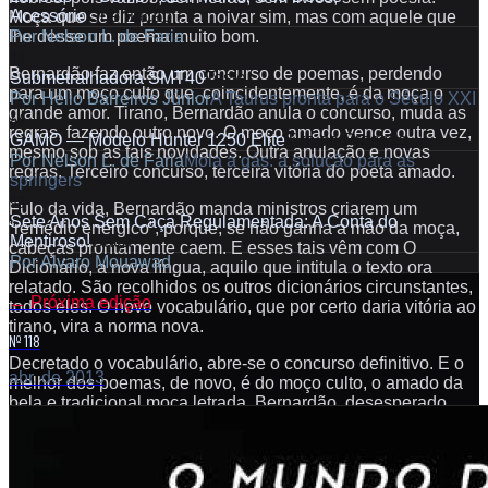
Acessório
Orientação
Moça que se diz pronta a noivar sim, mas com aquele que
Por
Nelson L. de Faria
lhe desse um poema muito bom.
36
Bernardão faz então um concurso de poemas, perdendo
Submetralhadora SMT40
Teste
para um moço culto que, coincidentemente, é da moça o
Por
Hélio Barreiros Júnior
A Taurus pronta para o Século XXI
grande amor. Tirano, Bernardão anula o concurso, muda as
44
regras, fazendo outro novo. O moço amado vence outra vez,
GAMO — Modelo Hunter 1250 Elite
Tiro de Pressão
mesmo sob as tais novidades. Outra anulação e novas
Por
Nelson L. de Faria
Mola a gás: a solução para as
regras. Terceiro concurso, terceira vitória do poeta amado.
springers
50
Fulo da vida, Bernardão manda ministros criarem um
Sete Anos Sem Caça Regulamentada: A Conta do
“remédio enérgico”, porque, se não ganha a mão da moça,
Mentiroso!
Caça
cabeças prontamente caem. E esses tais vêm com O
Por
Alvaro Mouawad
Dicionário, a nova língua, aquilo que intitula o texto ora
relatado. São recolhidos os outros dicionários circunstantes,
←
Próxima edição
todos eles. O novo vocabulário, que por certo daria vitória ao
tirano, vira a norma nova.
Nº 118
Decretado o vocabulário, abre-se o concurso definitivo. E o
abr. de 2013
melhor dos poemas, de novo, é do moço culto, o amado da
bela e tradicional moça letrada. Bernardão, desesperado,
num derradeiro arroubo de tirania, manda cortar as mãos dos
ministros. Mas depois, sem mais poder fazer, finalmente
cede.