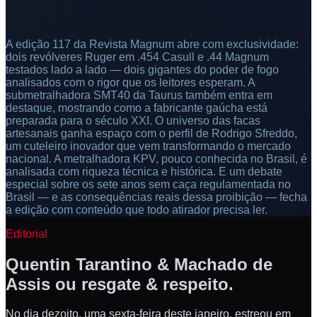
🔒 Assinatura ou acesso avulso por 30 dias
A edição 117 da Revista Magnum abre com exclusividade:
dois revólveres Ruger em .454 Casull e .44 Magnum
testados lado a lado — dois gigantes do poder de fogo
analisados com o rigor que os leitores esperam. A
submetralhadora SMT40 da Taurus também entra em
destaque, mostrando como a fabricante gaúcha está
preparada para o século XXI. O universo das facas
artesanais ganha espaço com o perfil de Rodrigo Sfreddo,
um cuteleiro inovador que vem transformando o mercado
nacional. A metralhadora KPV, pouco conhecida no Brasil, é
analisada com riqueza técnica e histórica. E um debate
especial sobre os sete anos sem caça regulamentada no
Brasil — e as consequências reais dessa proibição — fecha
a edição com conteúdo que todo atirador precisa ler.
Editorial
Quentin Tarantino & Machado de
Assis ou resgate & respeito.
No dia dezoito, uma sexta-feira deste janeiro, estreou em