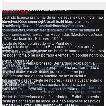
literária incrível. Nela, ínsito, um conjunto significativo de
recados, recomendações e alertas políticos de muito bom
senso, que nunca estiveram tão atuais.
Índice da Edição
8
Pedindo licença pra tomar de um de seus textos o mote, não
Revólver Ruger em .454 Casull e .44 Magnum
Teste
me recusando nem me permitindo dizer que dele as
Por
Lincoln Tendler / Anselmo Sanches
Em exclusiva
semelhanças com nossa realidade sejam meras
avaliação, dois exemplares destes revólveres dificilmente
coincidências, vou em frente por aqui. O texto se intitula O
encontrados no Brasil
Dicionário e integra Páginas Recolhidas (Machado de Assis
16
- W.M. Jackson Inc. Editores - 1946).
A Arte de Rodrigo Sfreddo — O Perfil de um
Conta o texto que um certo Bernardino, toneleiro artesão,
Inovador
Cutelaria
achava que o mundo fosse um barril de marmelada. Sedento
Por
Hélio Barreiros Júnior
de poder, toma o rei na porrada e temos um popular no trono.
20
Metralhadora KPV
Armas Pesadas
Extinguindo a velha profissão, Bernardino acaba com a
Por
Lincoln Tendler
Pouco conhecida em nosso País, esta
produção de barris. Muda o próprio nome pra Bernardão e
metralhadora é analisada por Lincoln, inclusive em sua
distribui títulos e mais títulos pra se manter no poder.
história
Esquecendo sua origem humilde, se faz artificial e
26
falsamente descendente de nobres. Passa a buscar então o
Revólver S&W Mod. 29
Apresentação
casamento com uma moça bonita e letrada, rica e
Por
Caio Wolff Bava
Ícone até mesmo entre apreciadores de
tradicional, de quem não por acaso se enamora.
Cinema, este revólver bem merece a fama que granjeou em
todo o mundo!
Ocorre que a recíproca não é verdadeira. E dinheiro nenhum
30
basta pra conseguir tal moça, que não engole falsos novos
Lunetas — Como Fazer Melhor Uso Desse
nobres, pois vazios, sem letras, sem livros, sem poesia.