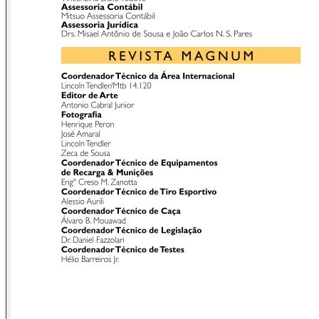
uma “pobre vítima”. Recebe dos “pais eternos babás” um
apoio incondicional contra os “megeros professores
reprovadores”, não se acanha em entrar com recursos, via
“pais babás”, contra a igualmente “megera escola
reprovadora”, garantindo a passagem de ano de tão pobre,
tão inocente e tão “injustiçada criaturinha”. Não é assim que
funciona hoje? Que eu saiba, é!
Pois bem, precisamos dum importante resgate. Resgate que
livre da ruína a verdade e a justiça. Que traga de volta o
respeito à educação e a reverência aos pais, aos
professores, ao passado. Que tire do esquecimento as
distinções, tão claras, entre perdedores e ganhadores de um
referendo.
Joaquim Maria Machado de Assis, que você provavelmente
conhece pela obra, ou dele muito ouviu falar, encabeça a
lista dos hoje havidos como os seis maiores escritores
brasileiros de todos os tempos. Cronista, jornalista, crítico
literário, poeta, contista, romancista e dramaturgo, Machado
de Assis nasce em 1839. Filho de operário, mulato, desde
muito cedo órfão de mãe, criado pela madrasta, também
mulata, que o assume, o educa e matricula no ensino
público, única escola formal que frequenta o tão brilhante
autodidata. Vivendo até 1908, nos deixa uma produção