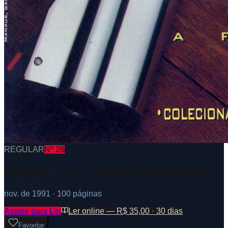
REGULAR
Nº
26
Edição 26 - Ano 5 - Novembro/Dezembro 1991
nov. de 1991
· 100 páginas
Assine para Ler
Ler online — R$ 35,00 · 30 dias
Favoritar