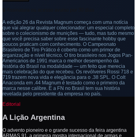
🔒 Assinatura ou acesso avulso por 30 dias
A edição 26 da Revista Magnum começa com uma notícia
que vai alegrar qualquer colecionador: um especial completo
sobre o colecionismo de munições — tudo, mas tudo mesmo
que você precisa saber sobre esse fascinante hobby que
poucos praticam com conhecimento. O Campeonato
Brasileiro de Tiro Prático é coberto como um primor de
organização e nível técnico. O tiro brasileiro nos Jogos Pan-
Americanos de 1991 marca o melhor desempenho da
história do Brasil na modalidade — um feito que merecia
mais celebração do que recebeu. Os revólveres Rossi 718 e
719 trazem nova vida e elegância para o .38 SPL. O Colt
Anaconda em .44 Magnum é testado como o primeiro da
marca nesse calibre. E a FN no Brasil tem sua história
revelada pelo presidente da empresa no país.
Editorial
A Lição Argentina
O advento pioneiro e o grande sucesso da feira argentina
ARMAS 91, a primeira mostra internacional de armas e