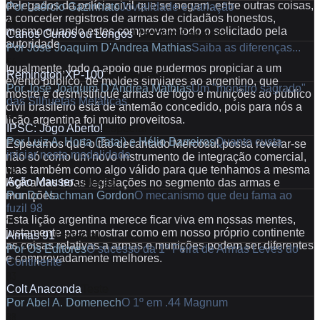
delegados da polícia civil que se negam, entre outras coisas,
Por
Laércio Gazinhato
Jovialidade e variação
a conceder registros de armas de cidadãos honestos,
48
mesmo quando estes comprovam todo o solicitado pela
Canos Curtos ou Longos
Magnum Pesquisa
autoridade.
Por
José Joaquim D'Andrea Mathias
Saiba as diferenças...
54
Igualmente, todo o apoio que pudermos propiciar a um
Remington XP-100
Apresentação
evento público, de moldes similares ao argentino, que
Por
José Joaquim D'Andrea Mathias
Um "monstro sagrado"
mostre e desmistifique armas de fogo e munições ao público
das Silhuetas Metálicas
civil brasileiro está de antemão concedido, pois para nós a
62
lição argentina foi muito proveitosa.
IPSC: Jogo Aberto!
Especial
Por
Luiz A. Horta (Tatai) e Hélio Barreiros
Quanto custa
Esperamos que o tão decantado Mercosul possa revelar-se
iniciar nesta modalidade
não só como um novo instrumento de integração comercial,
66
mas também como algo válido para que tenhamos a mesma
Ação Mauser
Coleção
lógica das boas legislações no segmento das armas e
Por
Dr. Nachman Gordon
O mecanismo que deu fama ao
munições.
fuzil 98
Esta lição argentina merece ficar viva em nossas mentes,
72
justamente para mostrar como em nosso próprio continente
Armas 91
Especial
as coisas relativas a armas e munições podem ser diferentes
Por
Os Editores
O sucesso da 1ª Feira de Armas Leves do
e comprovadamente melhores.
Continente
83
Colt Anaconda
Teste
Por
Abel A. Domenech
O 1º em .44 Magnum
88