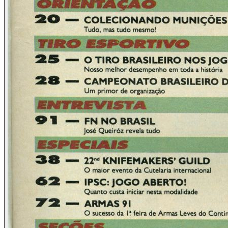
RENAR, Registro Nacional de Armas, e com o Sr. Pantaleon
P. Kotelchuk, especialista em armas do mesmo órgão, os
quais gentilmente nos presentearam com um exemplar da
legislação de armas da Argentina, a qual começa por definir
os vários tipos e a classificar aqueles que podem ser
chamados de seus legítimos usuários.
O livreto expõe e comenta a Lei nº 20.429, de 21 de maio de
1973, regulamentada pelos decretos nº 4.693 da mesma
data e nº 395 de 20 de fevereiro de 1975, cujos pontos
importantes destacamos:
Armas de todos os calibres, menos os militares
regulamentares e no mesmo sistema de operação,
podem ser utilizadas por pessoas comprovadamente
honestas, desde que devidamente classificadas como
atiradores, colecionadores, policiais, etc.
Armas anteriores a 1890 são consideradas obsoletas,
tendo sua venda liberada em antiquários, lojas de
armas, por particulares, etc. Igualmente, réplicas de
armas de fogo nos sistemas de percussão por espoleta
isolada ou por pederneira são liberadas
Armas em calibre .22 LR podem ser adquiridas de um
dia para o outro, necessitando apenas de um