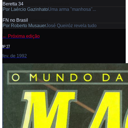
Beretta 34
Testando as Clássicas
Por
Laércio Gazinhato
Uma arma "manhosa"...
91
FN no Brasil
Entrevista
Por
Roberto Musauer
José Queiróz revela tudo
←
Próxima edição
Nº 27
fev. de 1992