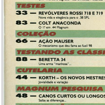
Contrapondo-se a este grande número de armas de fogo,
aquele país possui o menor índice de criminalidade dentre
todos os da América do Sul, o que já é claro indicador de
que mesmo em nosso continente um maior número desses
objetos não é sinônimo de maior violência.
De 1980 a 1990, foram registradas cerca de 200.000 armas
de fogo na capital, Buenos Aires, e seus subúrbios. Nesse
período, na mesma área geográfica, foram cometidos
apenas 3 crimes utilizando uma dessas armas, 2 deles
sendo de natureza passional. Em toda a Argentina, estimam
as autoridades do segmento, apenas 7% dos crimes com
armas de fogo são cometidos com aquelas furtadas de seus
proprietários.
No centro de Buenos Aires é possível caminhar
tranquilamente durante toda a madrugada. Por volta das 2
ou 3 horas da manhã, durante os dias da feira, terminados os
jantares da equipe Magnum após cada estafante dia de
trabalho, era possível ver senhoras desacompanhadas, a pé,
pela área central da cidade. Em que grande cidade brasileira
é possível essa tranquilidade no mesmo horário?
Todos estes dados estatísticos foram extraídos de uma
conversa com o Dr. José G. Baez, diretor nacional do