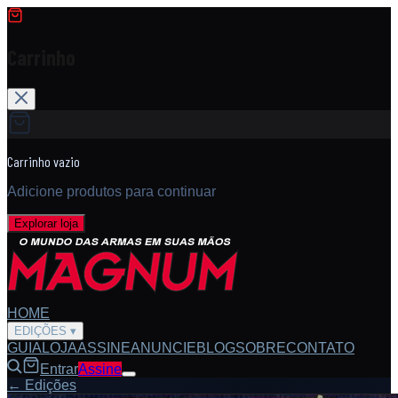
Carrinho
Carrinho vazio
Adicione produtos para continuar
Explorar loja
HOME
EDIÇÕES
▾
GUIA
LOJA
ASSINE
ANUNCIE
BLOG
SOBRE
CONTATO
Entrar
Assine
← Edições