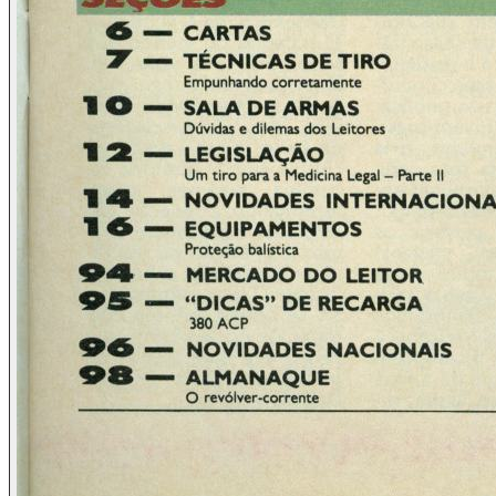
rapidíssimo e economicamente acessível registro, bem
como as de antecarga, nestas últimas não importando
o calibre
São permitidos, e até incentivados, leilões particulares
de armas de fogo, os quais devem apenas ser
comunicados ao RENAR com antecedência mínima de
3 dias
Existe um organismo do próprio RENAR para cuidar
de clubes e associações de tiro da Argentina, bem
como destinado a dar assistência especial ao
esportista desse segmento
Armas de fogo são consideradas como propriedade
plena de seu dono, podendo, desde que registradas,
serem comercializadas à vontade, no comércio ou
entre particulares
A importação de todos os itens do segmento, e não só
as armas de fogo em si, é totalmente liberada, gerando
recursos que são canalizados em grande parte para o
próprio RENAR
Tudo isto, este estado de coisas muito decente e propício, é