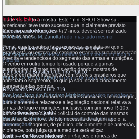
que foi responsável pelo estupendo sucesso da feira
ARMAS 91, onde até e principalmente nos dias de semana
era possível observar inclusive senhoras com filhos em tenra
Índice da Edição
idade visitando a mostra. Este “mini SHOT Show sul-
20
americano” teve tanto sucesso que inicialmente previsto
Colecionando Munições
Especial
apenas para ocorrer a cada 2 anos, deverá ser realizado
todos os anos.
Por
Eng. Creso M. Zanotta
Tudo, mas tudo mesmo!
25
Por aí, e pelos outros fatos expostos, constata-se que o
O Tiro Brasileiro nos Jogos Pan-Americanos
Tiro Esportivo
Brasil está, ou estava, no caminho errado de sua observação
Por
Alejandro Stisin
Nosso melhor desempenho em toda a
doentia e tendenciosa do segmento das armas e munições.
história
O verbo em outro tempo foi usado porque algumas
28
autoridades militares atuais estão dando mostras de
Campeonato Brasileiro de Tiro Prático
Tiro Esportivo
desejarem maior integração com os civis brasileiros que
Por
Luiz A. Horta (Tatai)
Um primor de organização
apreciam o segmento, no que já são incondicionalmente
33
parabenizadas por nós.
Revólveres Rossi 718 e 719
Teste
Por
José Joaquim D'Andrea Mathias
Nova vida e elegância
Estas mesmas autoridades militares brasileiras afirmam que,
para o .38 SPL
paralelamente a refazer-se a legislação nacional relativa a
38
armas de fogo e munições, inclusive com um novo R-105,
22ª Knifemakers' Guild
Especial
pretende-se que o papel policial de controle das mesmas
Por
Abel A. Domenech
O maior evento da cutelaria
passe ao Exército e, se isto necessita de algum apoio, a
internacional
corporação Magnum, de público, oficialmente e de antemão,
44
o oferece, pois julga que a medida será eficaz,
particularmente evitando interpretações errôneas de
Korth — Os Novos Mestres
Cutelaria