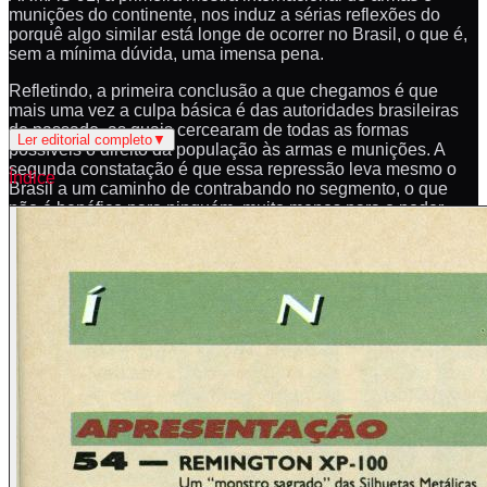
munições do continente, nos induz a sérias reflexões do
porquê algo similar está longe de ocorrer no Brasil, o que é,
sem a mínima dúvida, uma imensa pena.
Refletindo, a primeira conclusão a que chegamos é que
mais uma vez a culpa básica é das autoridades brasileiras
do passado, as quais cercearam de todas as formas
Ler editorial completo
▼
possíveis o direito da população às armas e munições. A
segunda constatação é que essa repressão leva mesmo o
Índice
Brasil a um caminho de contrabando no segmento, o que
não é benéfico para ninguém, muito menos para o poder
constituído.
Após constatadas essas reflexões, ainda nos dias de
cobertura da feira ARMAS 91, a equipe Magnum partiu para
a obtenção de informações que mostrassem a seus leitores
e autoridades brasileiras como os fatos relativos à maior
liberação de armas e munições na Argentina se passaram.
Antes, porém, é conveniente um panorama específico do
país-irmão.
Atualmente, a Argentina possui cerca de 33 milhões de
habitantes e um número algo superior a 6 milhões de armas
de fogo registradas, o que equivale afirmar que cerca de
90% delas estão em situação completamente legal.