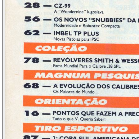
são mesmo mestres, manejam muito bem a fluência verbal, a
gesticulação televisiva e sempre apresentam pseudo-
argumentos a favor de suas ideias doentias. Mas somente os
totalmente desavisados caem nessas infantis artimanhas.
Hoje em dia é necessário mais, pois as pessoas já não são
tão puras e influenciáveis como eles imaginam.
Em todo caso, a título de maiores esclarecimentos, aqui vão
algumas contraposições às mais recentes imbecilidades dos
homens públicos do Brasil no tocante a armas, isto servindo
para que nossos leitores também divulguem e tomem
consciência de quem são os imbecis dessa área.
O ex-candidato a presidente da república Enéas: o quer-
falar-bonito-e-barbudo aprendiz de político do 3º mundo em
seu rapidíssimo, como não poderia deixar de ser, segmento
do programa de TV “Aqui Agora”, SBT, diariamente às 18:30,
recentemente declarou-se contra todas as armas de fogo,
externando a doentia ideia de proibir sua fabricação.
Certamente alguém esqueceu de informar ao falso
democrata que ele não tinha um programa na TV estatal da
des-União Soviética, mas por aí já podemos julgar os
perigos que se corre caso tal tipo venha a galgar a
anteriormente pretendida posição política. Não votem nele e
passem o comentário adiante, por favor.