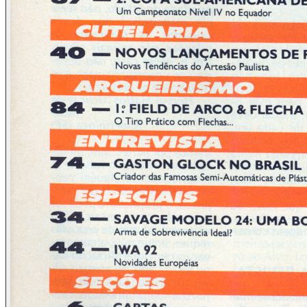
O apresentador de TV Ferreira Netto: anteriormente tido
como um dos melhores mediadores de programas de debate
do Brasil, o agora quase apático jornalista apenas
interrompe seus convidados para externar bobagens. Num
de seus programas do mês de abril, “Programa Ferreira
Netto”, Record, domingos, 22:30, sobre o menor infrator,
afirmou que na Itália quem for pego portando arma de fogo
ilegalmente vai para a cadeia, sem perdão. Mentira, seu
Ferreira Netto: a pessoa apenas sofre um processo, com
pena que pode, em casos extremos, ser a detenção. Na
Itália, o porte de arma de fogo, assim como na Argentina e
aqui, apenas é concedido a quem prove sua necessidade.
Aliás, ainda apenas a título mais elucidativo, a Itália é o país
que tem o tiro esportivo mais desenvolvido do mundo, tendo
inclusive criado um calibre para o IPSC, o já famoso 9x21
mm. Adicionalmente, é também o europeu com a mais
atuante indústria de armas de fogo da atualidade. Lá,
adquirir certos tipos e calibres de armas de fogo é um
processo rapidíssimo, sem desnecessária burocracia. Por
favor, não externe mais sua opinião, ou as bobagens que
outros lhe falarem, sem ter certeza, pois assim o senhor
perde o pouco crédito que ainda tem.
Repórteres do “Fantástico”: vez por outra, os comentaristas