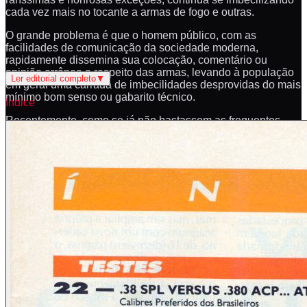
cada vez mais no tocante a armas de fogo e outras.
O grande problema é que o homem público, com as
facilidades de comunicação da sociedade moderna,
rapidamente dissemina sua colocação, comentário ou
opinião errônea a respeito das armas, levando à população
Ler editorial completo
▼
em geral uma carrada de imbecilidades desprovidas do mais
mínimo bom senso ou gabarito técnico.
Índice
Recentemente, como se já não bastassem as frequentes
reportagens em jornais impressos a respeito de armas de
fogo, todas elas fazendo uma grande confusão na medida de
calibres, com relação ao real poder de fogo e na divulgação
de conceitos totalmente espúrios, também uma onda de
bestial sensacionalismo assaltou a televisão brasileira.
Estes homens públicos, políticos, jornalistas, apresentadores
de TV, autoridades, etc., de nosso país não podem ficar
impunes com relação aos comentários imbecilóides e teses
absurdas que tentam impingir à sociedade. Pela absoluta
falta de gabarito com que fazem seus comentários, sem a
mínima base técnica, e por sua postura que não admite
opiniões contrárias, aqueles que têm alguma luz de
inteligência já poderão entrever o grande tipo de enroladores
que devem ser em sua real profissão. Sem dúvida, e nisto