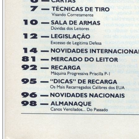
dos vários segmentos desse programa da Globo, domingos,
20:00, se revezam na divulgação de idiotices no tocante a
armas de fogo. Ainda no segundo domingo de abril, apenas
exatos 23 dias depois de lançada nossa edição nº 27, onde
na seção “Sala de Armas” Laércio Gazinhato afirmava ser
errado imaginar que uma simples espingarda calibre 12
servisse para matar elefantes, foi a vez de um deles informar,
mais uma vez, a grande mentira, isto sem mencionar a já
habitual confusão de calibres, chamando o .45 ACP de “45
milímetros”, espingarda de “escopeta” e outras bobagens.
Realmente fantástico.
O deputado federal e delegado “Sivuca”: este político do Rio
de Janeiro, convidado do apresentador Ferreira Netto no já
mencionado pretenso programa de debates da TV Record,
declarou-se totalmente contrário ao porte de arma de fogo
pelo cidadão de bem, ao mesmo tempo em que tergiversava
sobre sua extrema necessidade no domicílio das pessoas,
taxativamente alegando não ser a polícia onipresente. O
termo onipresente do senhor Sivuca deve ter duplo
significado: enquanto totalmente válido em sua acepção
para a residência, não o é para as ruas. Ora, isto é no
mínimo falta de conhecimento da própria língua. Essa
pessoa, sem dúvida a mais versada no assunto daquela
mesa de debates, também nada disse quando o