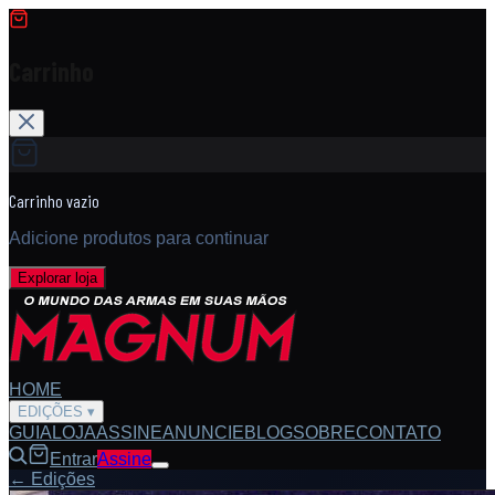
Carrinho
Carrinho vazio
Adicione produtos para continuar
Explorar loja
HOME
EDIÇÕES
▾
GUIA
LOJA
ASSINE
ANUNCIE
BLOG
SOBRE
CONTATO
Entrar
Assine
← Edições