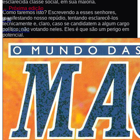
esclarecida classe social, em sua maioria.
←
Próxima edição
Como faremos isto? Escrevendo a esses senhores,
manifestando nosso repúdio, tentando esclarecê-los
Nº 30
tecnicamente e, claro, caso se candidatem a algum cargo
político, não votando neles. Eles é que são um perigo em
set. de 1992
potencial.