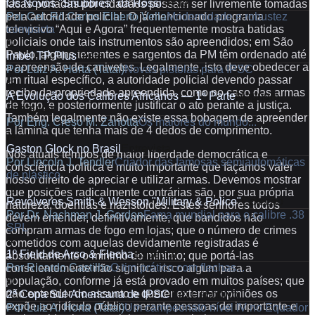
Os Novos "Snubbies" da Rossi
Teste
facas portadas por cidadãos possam ser livremente tomadas
Por
Cel. R/I Carlos Elberto Vella
Modernidade e robustez
pela autoridade policial. O já mencionado programa
compacta
televisivo “Aqui e Agora” frequentemente mostra batidas
62
policiais onde tais instrumentos são apreendidos; em São
Paulo, alguns tenentes e sargentos da PM têm ordenado até
Imbel TP Plus
Teste
a apreensão de canivetes. Legalmente, isto deve obedecer a
Por
Luiz A. Horta (Tatai)
Novas pistolas para IPSC
um ritual específico, a autoridade policial devendo passar
68
recibo da propriedade apreendida, como no caso das armas
A Evolução dos Calibres Africanos — 1ª Parte
Magnum
de fogo, e posteriormente justificar o ato perante a justiça.
Pesquisa
Também legalmente não existe essa bobagem de apreender
Por
Eng. Creso M. Zanotta
Os maiores do mundo...
a lâmina que tenha mais de 4 dedos de comprimento.
74
Gaston Glock no Brasil
Entrevista
Nos atuais tempos de maior liberdade democrática e
Por
Lincoln J. Tendler
Criador das famosas semiautomáticas
consciência política é muito importante que façamos valer
de plástico
nosso direito de apreciar e utilizar armas. Devemos mostrar
78
que posições radicalmente contrárias são, por sua própria
Revólveres Smith & Wesson "Military & Police"
Coleção
natureza, doentias e nazistoides. Estes senhores todos
Por
Dr. Nachman J. Gordon
Fama mundial para o calibre .38
devem entender, definitivamente, que bandidos não
SPL
compram armas de fogo em lojas; que o número de crimes
84
cometidos com aquelas devidamente registradas é
1º Field de Arco & Flecha
Especial
absolutamente o mínimo do mínimo; que portá-las
Por
Ricardo Castilho
O tiro prático com flechas...
conscientemente não significa risco algum para a
87
população, conforme já está provado em muitos países; que
não entender do assunto e querer externar opiniões os
2ª Copa Sul-Americana de IPSC
Tiro Esportivo
expõe ao ridículo público perante pessoas de importante e
Por
Luiz A. Horta (Tatai)
Um campeonato nível IV no Equador