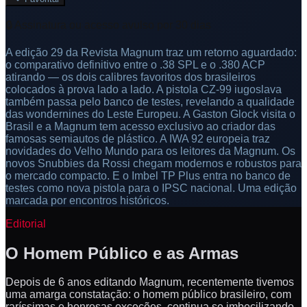
🔒 Assinatura ou acesso avulso por 30 dias
A edição 29 da Revista Magnum traz um retorno aguardado:
o comparativo definitivo entre o .38 SPL e o .380 ACP
atirando — os dois calibres favoritos dos brasileiros
colocados à prova lado a lado. A pistola CZ-99 iugoslava
também passa pelo banco de testes, revelando a qualidade
das wondernines do Leste Europeu. A Gaston Glock visita o
Brasil e a Magnum tem acesso exclusivo ao criador das
famosas semiautos de plástico. A IWA 92 europeia traz
novidades do Velho Mundo para os leitores da Magnum. Os
novos Snubbies da Rossi chegam modernos e robustos para
o mercado compacto. E o Imbel TP Plus entra no banco de
testes como nova pistola para o IPSC nacional. Uma edição
marcada por encontros históricos.
Editorial
O Homem Público e as Armas
Depois de 6 anos editando Magnum, recentemente tivemos
uma amarga constatação: o homem público brasileiro, com
raríssimas e honrosas exceções, continua se imbecilizando