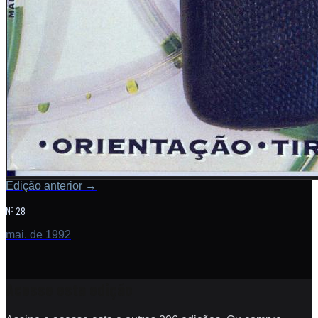
Edição anterior
→
Nº 28
mai. de 1992
Acesse esta edição