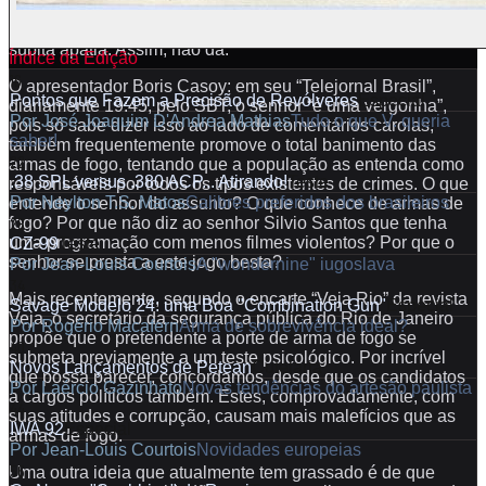
apresentador, com todas as letras, declarou-se contra a
indústria de armas de fogo do Brasil, numa demonstração de
súbita apatia. Assim, não dá.
Índice da Edição
16
O apresentador Boris Casoy: em seu “Telejornal Brasil”,
Pontos que Fazem a Precisão de Revólveres
Especial
diariamente 19:45, pelo SBT, o senhor “é uma vergonha”,
Por
José Joaquim D'Andrea Mathias
Tudo o que V. queria
pois só sabe dizer isso ao lado de comentários carolas,
saber!
também frequentemente promove o total banimento das
22
armas de fogo, tentando que a população as entenda como
.38 SPL versus .380 ACP... Atirando!
Teste
responsáveis por todos os tipos existentes de crimes. O que
Por
Neylton T.S. Matos
Calibres preferidos dos brasileiros
entende o senhor do assunto? O que conhece de armas de
28
fogo? Por que não diz ao senhor Silvio Santos que tenha
uma programação com menos filmes violentos? Por que o
CZ-99
Teste
senhor se presta a este jogo besta?
Por
Jean-Louis Courtois
A "wondernine" iugoslava
34
Mais recentemente, segundo o encarte “Veja Rio” da revista
Savage Modelo 24: uma Boa "Combination Gun"
Especial
Veja, o secretário da segurança pública do Rio de Janeiro
Por
Rogério Macafern
Arma de sobrevivência ideal?
propõe que o pretendente a porte de arma de fogo se
40
submeta previamente a um teste psicológico. Por incrível
Novos Lançamentos de Petean
Cutelaria
que possa parecer, concordamos, desde que os candidatos
Por
Laércio Gazinhato
Novas tendências do artesão paulista
a cargos políticos também. Estes, comprovadamente, com
44
suas atitudes e corrupção, causam mais malefícios que as
IWA 92
Especial
armas de fogo.
Por
Jean-Louis Courtois
Novidades europeias
56
Uma outra ideia que atualmente tem grassado é de que