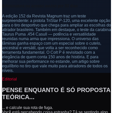
🔒 Assinatura ou acesso avulso por 30 dias
A edição 152 da Revista Magnum traz um teste
surpreendente: a pistola TriStar P-120, uma excelente opção
para o tiro desportivo que chega para ampliar as escolhas do
atirador brasileiro. Também em destaque, o teste da carabina
Taurus Puma .454 Casull — potência e versatilidade
reunidas numa arma que impressiona. O universo das
lâminas ganha espaço com um especial sobre o cutelo,
ancestral e versátil, que volta a ser reconhecido como
ferramenta fundamental. O Colt P é revisitado com a
elegância de quem conta 150 anos de história. E para
melhorar sua performance no estande, um artigo sobre
equilíbrio no tiro que vale muito para atiradores de todos os
níveis.
Editorial
PENSE ENQUANTO É SÓ PROPOSTA
TEÓRICA...
... e calcule sua rota de fuga.
Você está percebendo coisa estranha? Tá se sentindo algo