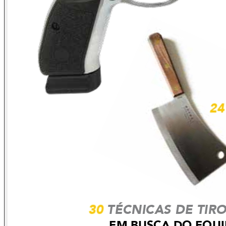
um louco, um bêbado ou - Inda pior -um frouxo? É esse o
seu pudor? Danem-se todos! Talvez, justamente os danados
é que dependam do seu comentário, despudorado e
altruista, para assistir à conservação de respectivas
integridades físicas.
Pense a respeito. E isso funciona com outras tantas
situações também.
Como as hecatombes são mais infrequentes que os
fenômenos políticos, comece - como que em treinamento -
prestando atenção nas estranhíssimas sensações que você
vem tendo acerca do que rola em Brasília.
Pressente que está prestes a ver perdida certa parte de suas
posses, não pressente não?
Sim, senhor: suas posses. Eu enxergo arma de fogo como
porção relevante das posses de pessoas como você, e não
saberia pensar diferentemente disso. Vou logo declarando
que o chão se encontra bastante trêmulo!
Trêmulo... como a velha mão de um velho ébrio, antes da
primeira dose.
Caio Wolff Bava
caiobava@revistamagnum.com.br