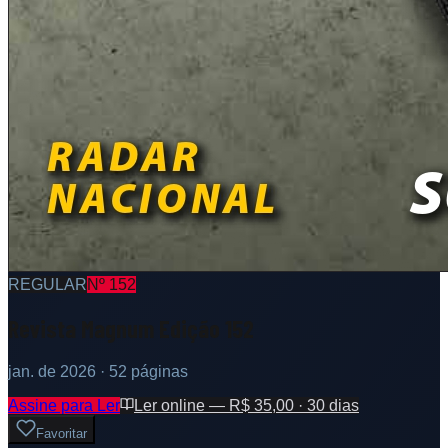
REGULAR
Nº
152
Revista Magnum Edição 152
jan. de 2026
· 52 páginas
Assine para Ler
Ler online — R$ 35,00 · 30 dias
Favoritar