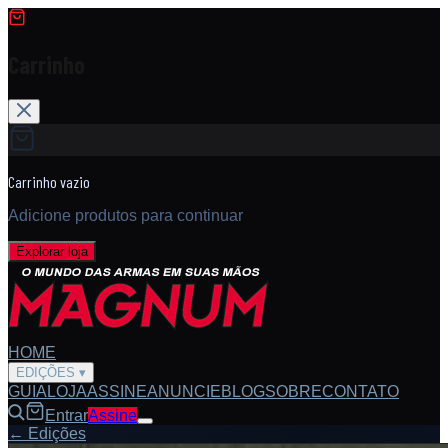
Carrinho
Carrinho vazio
Adicione produtos para continuar
Explorar loja
HOME
EDIÇÕES
▾
GUIA
LOJA
ASSINE
ANUNCIE
BLOG
SOBRE
CONTATO
Entrar
Assine
← Edições