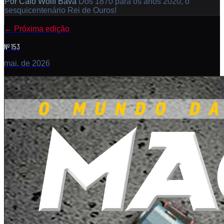
Por
Caio Wolff Bava
Dos 1870 para os anos 2020, o
sesquicentenário Rei de Ouros!
←
Próxima edição
Nº 153
mai. de 2026