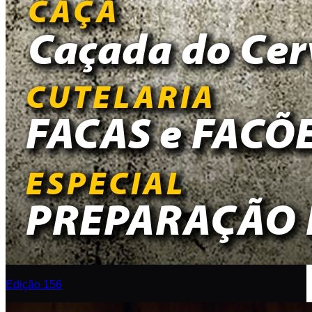
Edição 156