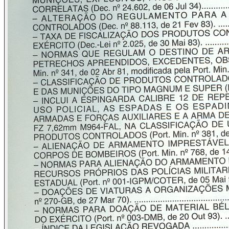
nosso país não tem, ainda, uma legislação do segmento
específica e unificada, desburocratizada ao máximo como
ocorre há muito em outros países, com visões legais mais
modernas e democráticas.
Mas, de qualquer forma, enquanto essas leis infelizmente
não evoluíram em nosso país, o trabalho de Ennio Murta
evidencia um crescimento do autor e, o que é extremamente
benéfico para todos nós, mostra um profissional
especializando-se muito nesse tipo de legislação e que,
percebe-se claramente, sempre deseja contribuir...
Contribuir, aliás, é uma palavra diária na vida deste
dedicado ser humano que muito me orgulho de conhecer e
com ele sempre dialogar.
São Paulo, inverno de 1994
Laércio Gazinhato
Diretor Técnico da Corporação MAGNUM
Editor de Textos e Pesquisa da Revista MAGNUM