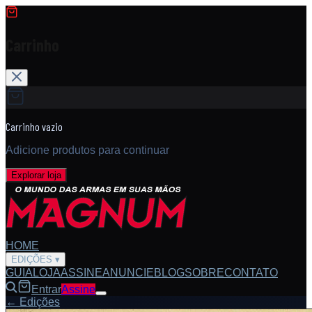
Carrinho
Carrinho vazio
Adicione produtos para continuar
Explorar loja
HOME
EDIÇÕES
▾
GUIA
LOJA
ASSINE
ANUNCIE
BLOG
SOBRE
CONTATO
Entrar
Assine
← Edições