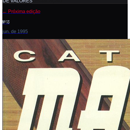
DE VALORES
LEGISLAÇÃO
←
Próxima edição
Nº 13
jun. de 1995