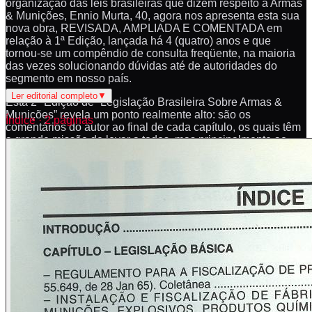
organização das leis brasileiras que dizem respeito a Armas
& Munições, Ennio Murta, 40, agora nos apresenta esta sua
nova obra, REVISADA, AMPLIADA E COMENTADA em
relação à 1ª Edição, lançada há 4 (quatro) anos e que
tornou-se um compêndio de consulta freqüente, na maioria
das vezes solucionando dúvidas até de autoridades do
segmento em nosso país.
Ler editorial completo
▼
Esta 2ª Edição de “Legislação Brasileira Sobre Armas &
Munições” revela um ponto realmente alto: são os
Índice · 2 páginas
comentários do autor ao final de cada capítulo, os quais têm
a grande missão de levar a todos, mas principalmente ao
legislador, informações sobre como as leis podem ser
aperfeiçoadas, melhor entendidas e, por isso mesmo, ganhar
mais condições de serem efetivamente cumpridas pelos
honestos.
Esta 2ª Edição do consagrado trabalho anterior de Ennio
Murta também inova, trazendo aos interessados nacionais
roteiros de procedimentos que os auxiliam, em diversos
casos, a cumprir as formalidades legais para a obtenção de
determinados documentos relativos ao mundo das Armas &
Munições no Brasil. Infelizmente, numa visão imparcial, esse
trabalho de intensa pesquisa ora reunido e editado mostra
um lado ruim, que é o lamentável fato de verificar-se que