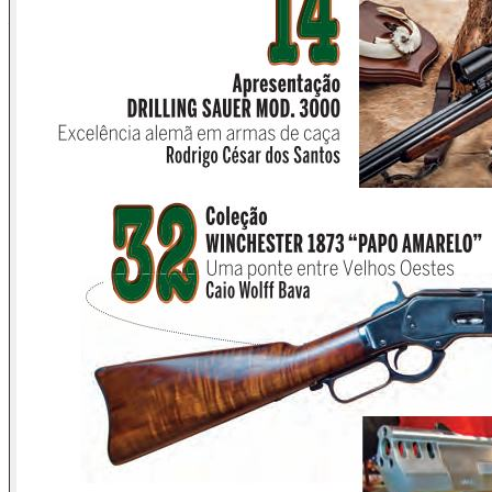
já que abriu a possibilidade da atividade da Caça
regulamentada durante o ano todo; e devidamente
autorizada. Importante ressaltar que ou-tras espécies
invasoras já são objeto de estudo científico no país em
função dos prejuízos que represen-tam à biodiversidade. Um
exemplo é a pesquisa, sobre a superpopulação da POMBA,
que está sendo feita no Estado do Mato Grosso do Sul.
É notório que cada vez mais cresce o reconhecimento -
inclusive por instituições ambientalistas - de que a Caça
Esportiva regulamentada é, de forma inquestionável, a
melhor forma de equilíbrio da fauna e um eficaz instrumento
de conservação da natureza e de movimentação da
economia. Este assunto está tão em evidência que a Revista
MAGNUM fará uma Edição Especial só sobre este tema.
Aguardem!
Desejo que 2014 seja realmente um ano especial, e que
este momento de alegria e confraternização por meio do
Esporte envolva todo o povo brasileiro.
Salesio Nuhs
Diretor Comercial e de Relações Institucionais da CBC e
Presidente da ANIAM - Associação Nacional da Indústria de
Armas e Munições