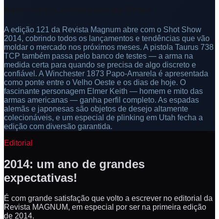
🔒 Assinatura ou acesso avulso por 30 dias
A edição 121 da Revista Magnum abre com o Shot Show
2014, cobrindo todos os lançamentos e tendências que vão
moldar o mercado nos próximos meses. A pistola Taurus 738
TCP também passa pelo banco de testes — a arma na
medida certa para quando se precisa de algo discreto e
confiável. A Winchester 1873 Papo-Amarela é apresentada
como ponte entre o Velho Oeste e os dias de hoje. O
fascinante personagem Elmer Keith — homem e mito das
armas americanas — ganha perfil completo. As espadas
alemãs e japonesas são objetos de desejo altamente
colecionáveis, e um especial de plinking em Utah fecha a
edição com diversão garantida.
Editorial
2014: um ano de grandes
expectativas!
É com grande satisfação que volto a escrever no editorial da
Revista MAGNUM, em especial por ser na primeira edição
de 2014.