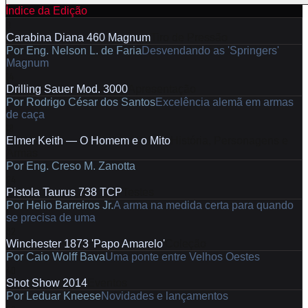
Índice da Edição
8
Carabina Diana 460 Magnum
Tiro de Pressão
Por
Eng. Nelson L. de Faria
Desvendando as 'Springers'
Magnum
14
Drilling Sauer Mod. 3000
Apresentação
Por
Rodrigo César dos Santos
Excelência alemã em armas
de caça
18
Elmer Keith — O Homem e o Mito
História, Personagens e
Armas
Por
Eng. Creso M. Zanotta
24
Pistola Taurus 738 TCP
Testes
Por
Helio Barreiros Jr.
A arma na medida certa para quando
se precisa de uma
32
Winchester 1873 'Papo Amarelo'
Coleção
Por
Caio Wolff Bava
Uma ponte entre Velhos Oestes
40
Shot Show 2014
Eventos
Por
Leduar Kneese
Novidades e lançamentos