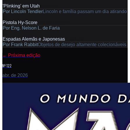
50
'Plinking' em Utah
Especial
Por
Lincoln Tendler
Lincoln e família passam um dia atirando
56
Pistola Hy-Score
Tiro de Pressão
Por
Eng. Nelson L. de Faria
64
Espadas Alemãs e Japonesas
Cutelaria
Por
Frank Rabbit
Objetos de desejo altamente colecionáveis
←
Próxima edição
Nº 122
abr. de 2026