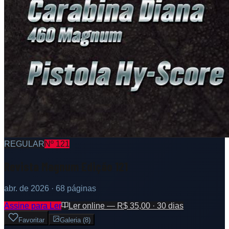
REGULAR
Nº
121
Revista Magnum Edição 121
abr. de 2026
· 68 páginas
Assine para Ler
Ler online — R$ 35,00 · 30 dias
Favoritar
Galeria
(
8
)