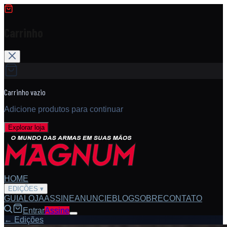
Carrinho
Carrinho vazio
Adicione produtos para continuar
Explorar loja
HOME
EDIÇÕES
▾
GUIA
LOJA
ASSINE
ANUNCIE
BLOG
SOBRE
CONTATO
Entrar
Assine
← Edições