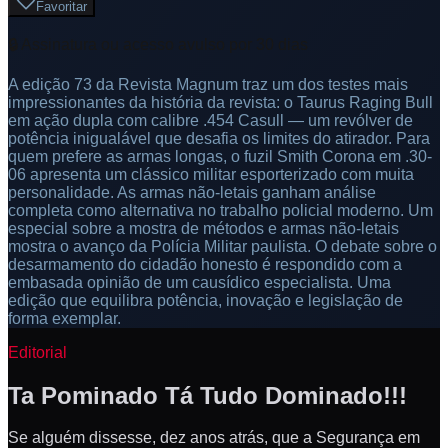
Favoritar
🔒 Assinatura ou acesso avulso por 30 dias
A edição 73 da Revista Magnum traz um dos testes mais
impressionantes da história da revista: o Taurus Raging Bull
em ação dupla com calibre .454 Casull — um revólver de
potência inigualável que desafia os limites do atirador. Para
quem prefere as armas longas, o fuzil Smith Corona em .30-
06 apresenta um clássico militar esporterizado com muita
personalidade. As armas não-letais ganham análise
completa como alternativa no trabalho policial moderno. Um
especial sobre a mostra de métodos e armas não-letais
mostra o avanço da Polícia Militar paulista. O debate sobre o
desarmamento do cidadão honesto é respondido com a
embasada opinião de um causídico especialista. Uma
edição que equilibra potência, inovação e legislação de
forma exemplar.
Editorial
Ta Pominado Tá Tudo Dominado!!!
Se alguém dissesse, dez anos atrás, que a Segurança em