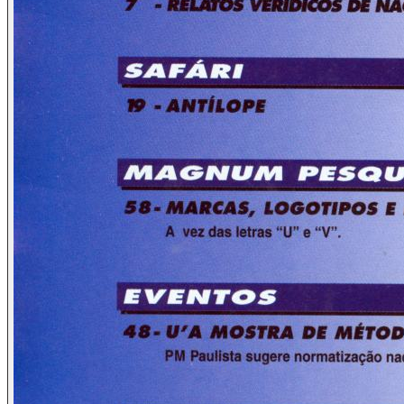
sustenta marginais ociosos nas cadeias e só espera para um
dia ser assaltada e poder, conforme a citada espantosa
pregação que já se acostumou a ver e ouvir, entregar tudo ao
bandido (e, às vezes, nem assim ser poupada, haja vista que
a marginalidade não está mais matando por reação, mas sim
para ver a ferida e o corpo cair).
Que saudade do tempo em que, crianças, podíamos brincar
nas ruas ou até mesmo colocar cadeiras na calçada, no fim
da tarde, sabendo que quem estava atrás das grades eram
os bandidos, e não os cidadãos honestos. Como? Ficção
científica? Não, não, isso realmente acontecia e nós éramos
felizes (como na letra de uma famosa canção popular, "e não
sabíamos").
À marginalidade, nosso "parabéns" (ah, como gostaríamos
de, ao contrário, estar parabenizando as autoridades...).
Vocês conseguiram o que queriam, ou seja, poder contar
com vários "aliados" aqui do lado de fora (a população
"carneira" e políticos corruptos ou apenas cegos) e propagar,
em alto e bom som, de acordo com uma expressão muito em
voga atualmente, que..." "tá dominado, 'tá tudo dominado"!!!