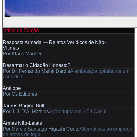
Índice da Edição
7
Resposta Armada — Relatos Verídicos de Não-
Vítimas
Resposta Armada
Por
Klaus Mauser
18
Desarmar o Cidadão Honesto?
Legislação
Por
Dr. Fernando Maffel Dardis
A embasada opinião de um
causídico
19
Antílope
Safari
Por
Os Editores
20
Taurus Raging Bull
Teste
Por
J. J. D'A. Mathias
Ação dupla em .454 Casull
28
Armas Não-Letais
Trabalho Policial
Por
Márcio Santiago Higashi Couto
Alternativas ao emprego
de armas de fogo