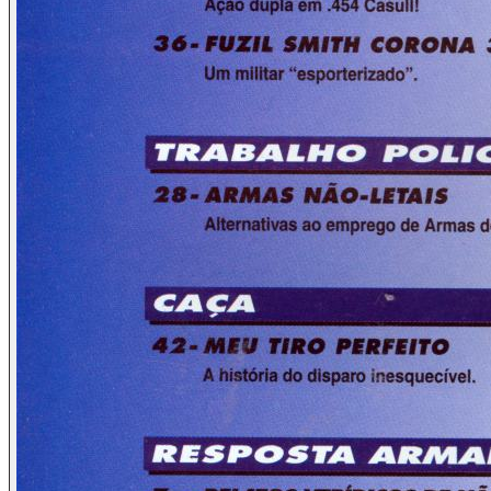
reajam!"
Assim, a realidade atual é das mais esdrúxulas, digna de um
roteiro nos moldes da famosa película Mad Max ou de um
filme classe B: armas são tomadas de militares e armas que
não podem ser compradas em lojas, ou seja, fuzis além de
pistolas semi-automáticas em calibres ditos "privativos", os
preferidos da bandidagem (a qual sabe que reles revólveres
em calibres como o .38 SPL, 32 ou 22, assim como pistolas
que "calçam" .380 ACP, 7,65 mm, 6,35 mm e novamente o
.22 não servem para furar blindagens de carros-fortes,
coletes de Policiais ou ainda portas de bancos).
É importante notar que este Editorial não pertence a uma
revistinha de ficção científica, mas sim a uma publicação
segmentada que se orgulha de ser uma das únicas a
defender idéias "estranhas", como por exemplo a liberdade
do cidadão quanto a escolher ser ou não uma vítima...
A conclusão a que chegamos diante de toda essa
"bandalheira"? Ora, é muito simples: a situação atual deve
ser muito interessante para alguém, já que poucos ou
ninguém defende o retorno à constitucionalidade, ao estado
de direito e à liberdade individual...
Enquanto isso, muitos dos que pregam o desarmamento
continuam a circular com seguranças armados,
completamente alheios ao abandono ao qual está submetida
a população trabalhadora, aquela que paga impostos,