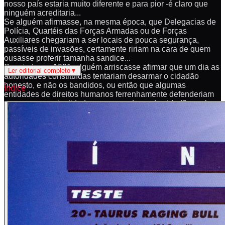
nosso país estaria muito diferente e para pior -é claro que
ninguém acreditaria...
Se alguém afirmasse, na mesma época, que Delegacias de
Polícia, Quartéis das Forças Armadas ou de Forças
Auxiliares chegariam a ser locais de pouca segurança,
passíveis de invasões, certamente ririam na cara de quem
ousasse proferir tamanha sandice...
Se, ainda em 1991, alguém arriscasse afirmar que um dia as
Ler editorial completo
▼
autoridades constituídas tentariam desarmar o cidadão
honesto, e não os bandidos, ou então que algumas
Índice
entidades de direitos humanos ferrenhamente defenderiam
apenas a marginalidade, esquecendo-se do cidadão probo,
aí então a gargalhada seria geral, dado o absurdo de tal
idéia...
Se, no início da década passada, um pobre visionário
arriscasse afirmar que haveria rebeliões ensaiadas e
concomitantes em vários presídios, comandadas de dentro
para fora e por grupos muito mais organizados que os
próprios responsáveis pela carceragem, sem dúvida o
chamariam de louco...
Contudo, os tais dez anos passaram rápido e acreditem tudo
isso está acontecendo!
Na televisão, no rádio e até mesmo nos jornais e na maioria
das revistas, segmentadas ou não, o conselho que se dá aos
habitantes do Brasil é "entreguem tudo ao bandido! Não