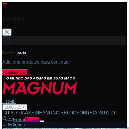
Carrinho
Carrinho vazio
Adicione produtos para continuar
Explorar loja
HOME
EDIÇÕES
▾
GUIA
LOJA
ASSINE
ANUNCIE
BLOG
SOBRE
CONTATO
Entrar
Assine
← Edições