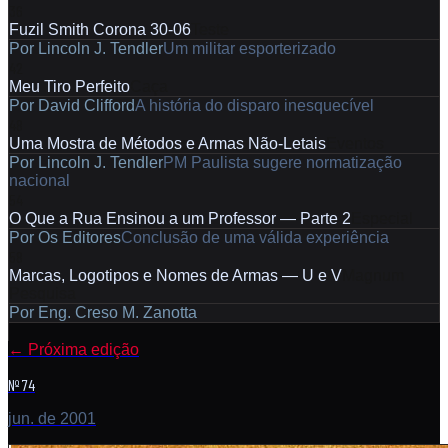
36
Fuzil Smith Corona 30-06
Teste
Por
Lincoln J. Tendler
Um militar esporterizado
42
Meu Tiro Perfeito
Caça
Por
David Clifford
A história do disparo inesquecível
48
Uma Mostra de Métodos e Armas Não-Letais
Eventos
Por
Lincoln J. Tendler
PM Paulista sugere normatização
nacional
54
O Que a Rua Ensinou a um Professor — Parte 2
Especial
Por
Os Editores
Conclusão de uma válida experiência
58
Marcas, Logotipos e Nomes de Armas — U e V
Magnum
Pesquisa
Por
Eng. Creso M. Zanotta
←
Próxima edição
Nº 74
jun. de 2001