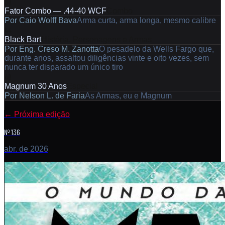
38
Fator Combo — .44-40 WCF
Combo
Por
Caio Wolff Bava
Arma curta, arma longa, mesmo calibre
44
Black Bart
História, Personagens e Armas
Por
Eng. Creso M. Zanotta
O pesadelo da Wells Fargo que,
durante anos, assaltou diligências vinte e oito vezes, sem
nunca ter disparado um único tiro
48
Magnum 30 Anos
Especial
Por
Nelson L. de Faria
As Armas, eu e Magnum
←
Próxima edição
Nº 136
abr. de 2026