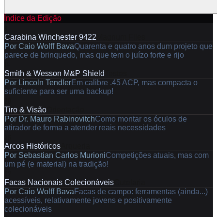
Índice da Edição
8
Carabina Winchester 9422
Magnum Files
Por
Caio Wolff Bava
Quarenta e quatro anos dum projeto que
parece de brinquedo, mas que tem o juízo forte e rijo
14
Smith & Wesson M&P Shield
Testes
Por
Lincoln Tendler
Em calibre .45 ACP, mas compacta o
suficiente para ser uma backup!
20
Tiro & Visão
Orientação
Por
Dr. Mauro Rabinovitch
Como montar os óculos de
atirador de forma a atender reais necessidades
26
Arcos Históricos
Arqueria
Por
Sebastian Carlos Murioni
Competições atuais, mas com
um pé (e material) na tradição!
32
Facas Nacionais Colecionáveis
Cutelaria
Por
Caio Wolff Bava
Facas de campo: ferramentas (ainda...)
acessíveis, relativamente jovens e positivamente
colecionáveis