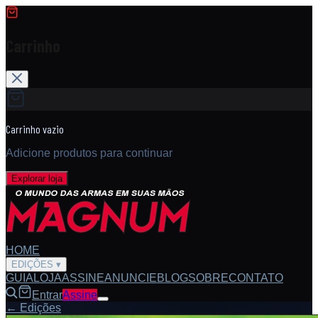
Carrinho
Carrinho vazio
Adicione produtos para continuar
Explorar loja
HOME
EDIÇÕES
▾
GUIA
LOJA
ASSINE
ANUNCIE
BLOG
SOBRE
CONTATO
Entrar
Assine
← Edições