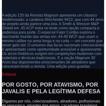
🔒 Assinatura ou acesso avulso por 30 dias
A edição 135 da Revista Magnum apresenta um clássico
modernizado: a carabina Winchester 9422, que com 44 anos
de projeto ainda parece uma joia. A Smith & Wesson M&P
Shield em .45 ACP entra no teste como opção compacta e
poderosa para porte. O especial Fator Combo explora o
fascinante mundo das armas em .44-40 WCF que usam o
mesmo calibre na arma longa e na curta — um conceito que
never gets old. O universo das facas nacionais colecionáveis
é apresentado como oportunidade acessível e apaixonante.
Os arcos históricos surgem em competições modernas com
materiais e técnicas tradicionais. E a seção Magnum 30
Anos traz depoimentos emocionantes de atiradores que
cresceram lendo a revista. Uma edição para guardar.
Editorial
POR GOSTO, POR ATAVISMO, POR
JAVALIS E PELA LEGÍTIMA DEFESA
Digamos por nós, colecionadores, atiradores, profissionais
de segurança, amantes das armas, caçadores brasileiros,