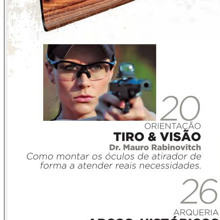
aos invasores de qualquer espécie, quadrúpede ou bípede,
e assim queremos também as propriedades urbanas, livres
de invasões que não sejam as dos amigos e parentes nos
momentos apropriados.
Talvez queiramos poder dar de presente a esses amigos e
parentes, queridos e merecedores, uma arma de fogo, sem
que precisemos pensar se registro vai permitir ou vai impedir
o regalo. Que seja sim operação documentada, porém fluida
e viável.
Armas, queremos para dar tiro em latinha, quebrar prato no
ar, deitar pepper popper, furar papel e papelão. Ainda que,
em legítima defesa, possamos eventualmente ter um outro
alvo, tendo arma por instrumento. Uma questão dada a
escolhas (Deus nos livre!) cuja premência seja imposta pela
vida real, do passado, do presente e do futuro, seguindo,
obedecendo sempre a inexigibilidade de conduta diversa.
Os editores