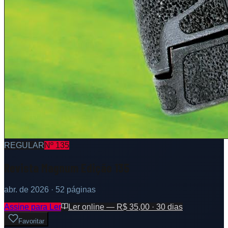
REGULAR
Nº
135
Revista Magnum Edição 135
abr. de 2026
· 52 páginas
Assine para Ler
Ler online — R$ 35,00 · 30 dias
Favoritar