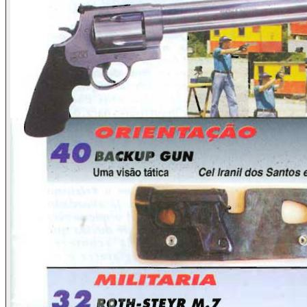
ampliam esse cenário. Em alguns casos, isso resulta em
interpretações distorcidas que acabam sendo incorporadas
ao debate público como verdades estabelecidas.
Esse contexto reforça a importância da responsabilidade na
produção e divulgação de conteúdo, especialmente quando
envolve temas que exigem conhecimento técnico. A
qualidade da informação torna-se um elemento central para
a construção de um debate mais consistente e alinhado com
a realidade.
Ao mesmo tempo, destaca-se a necessidade de análise
crítica por parte do público. A capacidade de questionar,
verificar fontes e compreender diferentes perspectivas é
fundamental para evitar a assimilação de informações
incorretas ou incompletas.
Diante desse cenário, a reflexão proposta aponta para a
importância da competência técnica, da responsabilidade
profissional e da busca por informações confiáveis como
pilares essenciais para o desenvolvimento de discussões
mais qualificadas e para a tomada de decisões mais
conscientes.