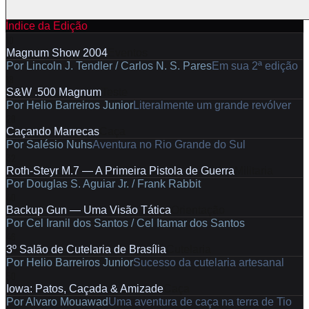
Índice da Edição
10
Magnum Show 2004
Eventos
Por
Lincoln J. Tendler / Carlos N. S. Pares
Em sua 2ª edição
18
S&W .500 Magnum
Teste
Por
Helio Barreiros Junior
Literalmente um grande revólver
28
Caçando Marrecas
Caça
Por
Salésio Nuhs
Aventura no Rio Grande do Sul
32
Roth-Steyr M.7 — A Primeira Pistola de Guerra
Militaria
Por
Douglas S. Aguiar Jr. / Frank Rabbit
40
Backup Gun — Uma Visão Tática
Orientação
Por
Cel Iranil dos Santos / Cel Itamar dos Santos
46
3º Salão de Cutelaria de Brasília
Cutelaria
Por
Helio Barreiros Junior
Sucesso da cutelaria artesanal
50
Iowa: Patos, Caçada & Amizade
Caça
Por
Alvaro Mouawad
Uma aventura de caça na terra de Tio