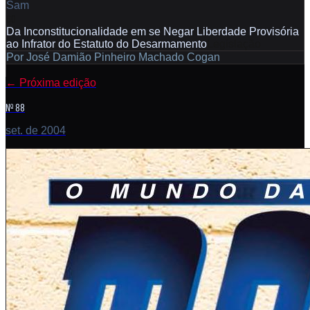
Sam
60
Da Inconstitucionalidade em se Negar Liberdade Provisória
ao Infrator do Estatuto do Desarmamento
Legislação
Por
José Damião Pinheiro Machado Cogan
←
Próxima edição
Nº 88
set. de 2004