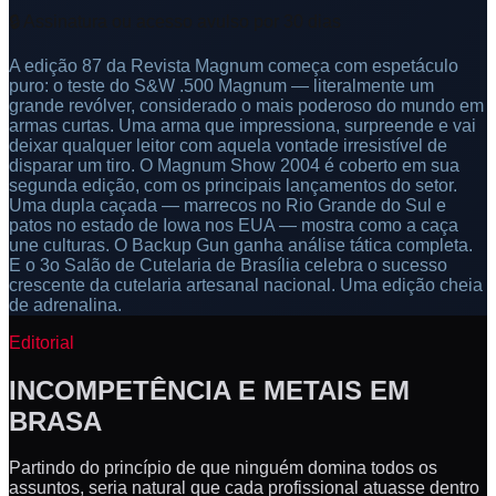
🔒 Assinatura ou acesso avulso por 30 dias
A edição 87 da Revista Magnum começa com espetáculo
puro: o teste do S&W .500 Magnum — literalmente um
grande revólver, considerado o mais poderoso do mundo em
armas curtas. Uma arma que impressiona, surpreende e vai
deixar qualquer leitor com aquela vontade irresistível de
disparar um tiro. O Magnum Show 2004 é coberto em sua
segunda edição, com os principais lançamentos do setor.
Uma dupla caçada — marrecos no Rio Grande do Sul e
patos no estado de Iowa nos EUA — mostra como a caça
une culturas. O Backup Gun ganha análise tática completa.
E o 3o Salão de Cutelaria de Brasília celebra o sucesso
crescente da cutelaria artesanal nacional. Uma edição cheia
de adrenalina.
Editorial
INCOMPETÊNCIA E METAIS EM
BRASA
Partindo do princípio de que ninguém domina todos os
assuntos, seria natural que cada profissional atuasse dentro