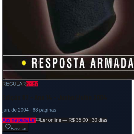
REGULAR
Nº
87
Edição 87 - Ano 14 - Junho/Julho 2004
jun. de 2004
· 68 páginas
Assine para Ler
Ler online — R$ 35,00 · 30 dias
Favoritar