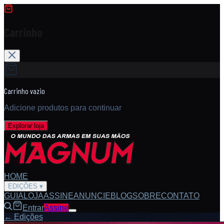
Carrinho
Carrinho vazio
Adicione produtos para continuar
Explorar loja
HOME
EDIÇÕES
▾
GUIA
LOJA
ASSINE
ANUNCIE
BLOG
SOBRE
CONTATO
Entrar
Assine
← Edições