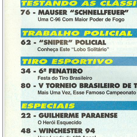
favoráveis a essa medida, mas já descrentes em sua
eficácia, pois onde estão as prisões para colocar os maus
elementos portando ilegalmente armas de fogo, onde estão
o discernimento e a desburocratização para conceder
licenças de porte aos honestos, onde está uma lei que, pelo
menos, minimize o contrabando das mesmas?
Como afirmou excepcionalmente bem o sociólogo Dr.
Alessandro Ciciliani em artigo de sua autoria (veja
MAGNUM nº 37, “Gun Control”): “A vida e a liberdade não
têm significado sem os meios para defendê-las. A polícia
também não pode estar ao mesmo tempo em todos os
lugares. É verdade que o cidadão tem por dever evitar
situações que presumam ou envolvam violência, mas no
mais das vezes ele se vê atropelado pela violência dos
outros, marginais ou não. Negar a este cidadão o elementar
direito de defender-se, ou dizer-lhe que sempre a polícia o
protegerá, é insultar-lhes a inteligência.”
A síntese disto que estamos colocando no papel é simples:
deveria ter havido uma preparação prévia, cultural e
material, para que a nova lei (voltamos a insistir, sadia em
sua base) tivesse tudo para ser cumprida.
Não podemos nos iludir mais, fazer de conta que com esta
nova lei toda a violência irá acabar, que é exatamente o que