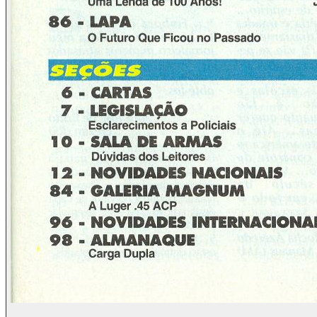
as declarações do senador Hydekel presumem.
Perguntamos: e a violência do trânsito, a violência dos
preços desmesuradamente altos ao início do novo plano
econômico, a violência da miséria e da discriminação
promovidas pela distribuição injusta de renda, a violência
trazida pela falta de cultura mínima, etc.? Novamente, a
lucidez do citado sociólogo não pode ser esquecida,
principalmente quando no mesmo artigo anteriormente
mencionado ele já afirmava que se a lei tem efeitos em
alguns cidadãos honestos, certamente será assunto de
piada nos antros marginais...
A grande verdade, convenientemente esquecida pelos
políticos mas não pelo povo, é que a autoridade brasileira da
atualidade é mesmo completamente ignorada. Em tempos
passados, ela já nos tirou a liberdade (que antes havia
jurado defender), o dinheiro arduamente poupado, um
salário digno e até a simples alegria de viver, de ir e vir em
qualquer hora ou lugar com segurança.
Paradoxalmente, os próprios políticos nos mostraram
incríveis exemplos de corrupção e de não obediência às leis.
Assim, como alguns deles querem agora nos impingir uma
espécie de “panaceia universal contra a violência” através
de súbitas e novas leis que não tiveram o mínimo respaldo