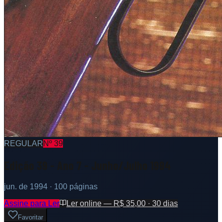
REGULAR
Nº
39
Edição 39 - Ano 7 - Junho/Julho 1994
jun. de 1994
· 100 páginas
Assine para Ler
Ler online — R$ 35,00 · 30 dias
Favoritar