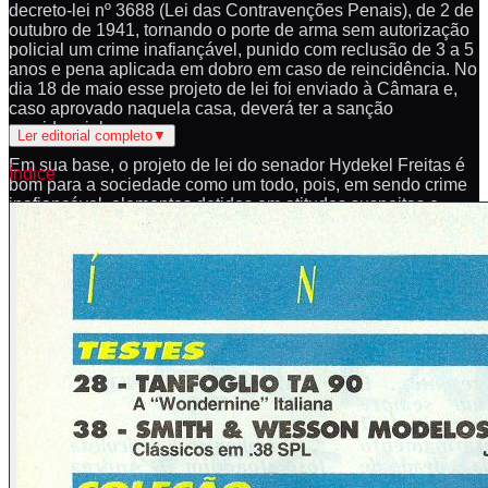
decreto-lei nº 3688 (Lei das Contravenções Penais), de 2 de
outubro de 1941, tornando o porte de arma sem autorização
policial um crime inafiançável, punido com reclusão de 3 a 5
anos e pena aplicada em dobro em caso de reincidência. No
dia 18 de maio esse projeto de lei foi enviado à Câmara e,
caso aprovado naquela casa, deverá ter a sanção
presidencial.
Ler editorial completo
▼
Em sua base, o projeto de lei do senador Hydekel Freitas é
Índice
bom para a sociedade como um todo, pois, em sendo crime
inafiançável, elementos detidos em atitudes suspeitas e
portando armas de fogo sem a competente autorização (na
maioria das vezes já com ficha criminal) poderão ser, na
teoria, afastados das ruas, certamente evitando-se assim
que cometam prováveis violências.
Cremos que o fato de o porte ilegal de armas de fogo ser,
provável e brevemente, um crime inafiançável não deve
significar qualquer temor para o cidadão honesto apreciador
das mesmas, pois ele sempre terá como documentar-se
convenientemente, embora de forma extremamente
burocrática. Entretanto, algumas declarações do senador
nos fazem entrever que novamente a arma de fogo é vista,
basicamente, como a razão de toda a violência que grassa
pelo país, o que é, no mínimo, algo totalmente absurdo.