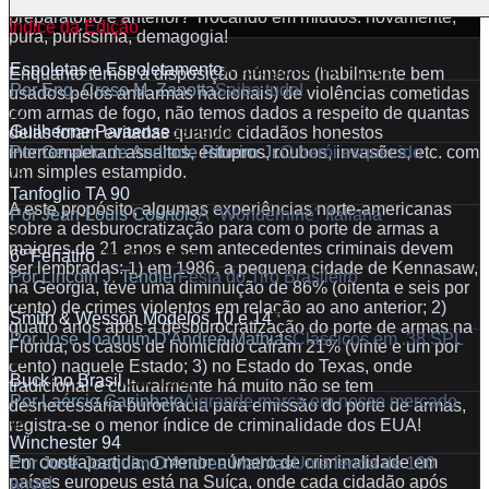
preparatório e anterior? Trocando em miúdos: novamente,
Índice da Edição
pura, puríssima, demagogia!
14
Espoletas e Espoletamento
Recarga de Munições
Enquanto temos à disposição números (habilmente bem
Por
Eng. Creso M. Zanotta
Saiba tudo!
usados pelos antiarmas nacionais) de violências cometidas
22
com armas de fogo, não temos dados a respeito de quantas
Guilherme Paraense
Especial
delas foram evitadas quando cidadãos honestos
Por
Geraldo de Andrade Ribeiro Jr.
O herói esquecido
interromperam assaltos, estupros, roubos, invasões, etc. com
28
um simples estampido.
Tanfoglio TA 90
Teste
A este propósito, algumas experiências norte-americanas
Por
Jean-Louis Courtois
A "Wondernine" Italiana
sobre a desburocratização para com o porte de armas a
34
maiores de 21 anos e sem antecedentes criminais devem
6º Fenatiro
Tiro Esportivo
ser lembradas: 1) em 1986, a pequena cidade de Kennasaw,
Por
Lincoln J. Tendler
Festa do Tiro Brasileiro
na Georgia, teve uma diminuição de 86% (oitenta e seis por
38
cento) de crimes violentos em relação ao ano anterior; 2)
Smith & Wesson Modelos 10 e 14
Teste
quatro anos após a desburocratização do porte de armas na
Por
José Joaquim D'Andrea Mathias
Clássicos em .38 SPL
Flórida, os casos de homicídio caíram 21% (vinte e um por
44
cento) naquele Estado; 3) no Estado do Texas, onde
Buck no Brasil
Cutelaria
tradicional e culturalmente há muito não se tem
Por
Laércio Gazinhato
A grande marca em nosso mercado
desnecessária burocracia para emissão do porte de armas,
48
registra-se o menor índice de criminalidade dos EUA!
Winchester 94
Especial
Em contrapartida, o menor número de criminalidade em
Por
José Joaquim D'Andrea Mathias
Uma lenda de 100
países europeus está na Suíça, onde cada cidadão após
anos!