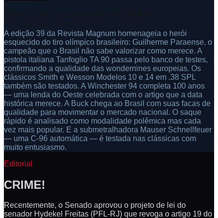
🔒 Assinatura ou acesso avulso por 30 dias
A edição 39 da Revista Magnum homenageia o herói
esquecido do tiro olímpico brasileiro: Guilherme Paraense, o
campeão que o Brasil não sabe valorizar como merece. A
pistola italiana Tanfoglio TA 90 passa pelo banco de testes,
confirmando a qualidade das wondernines europeias. Os
clássicos Smith e Wesson Modelos 10 e 14 em .38 SPL
também são testados. A Winchester 94 completa 100 anos
— uma lenda do Oeste celebrada com o artigo que a data
histórica merece. A Buck chega ao Brasil com suas facas de
qualidade para movimentar o mercado nacional. O saque
rápido é analisado como modalidade polêmica mas cada
vez mais popular. E a submetralhadora Mauser Schnellfeuer
— uma C-96 automática — é testada nas clássicas com
muito entusiasmo.
Editorial
CRIME!
Recentemente, o Senado aprovou o projeto de lei do
senador Hydekel Freitas (PFL-RJ) que revoga o artigo 19 do