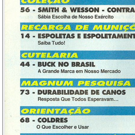
Quando seu projeto de lei foi aprovado, o senador Hydekel
declarou a jornalistas que o entrevistaram: “… delitos de
toda a natureza, desde simples furtos até latrocínios e
sequestros, são praticados cotidianamente… e as famílias
são obrigadas a viver em autênticos guetos para se
proteger…”. Nessas declarações, nota-se, novamente, que o
senador julga, muito erroneamente, que também a violência
pode ser combatida através de decretos, ou em outras
palavras imagina-se que proibindo algo ele não acontece.
Ora, senhores políticos, quem tem meio Q.I. sabe que a
violência é subproduto de fatores sócio-econômicos tais
como a falta de cultura, a miséria, a distribuição injusta de
renda e até de falta de crença (que já existe há muito tempo
no Brasil) na autoridade legalmente constituída. Escrevam
em algum lugar: a transformação do porte ilegal de arma não
irá acabar com a violência; poderá essa medida, quando
muito e desde que cumprida à risca, significar a retirada de
alguns maus elementos das ruas, o que, convenhamos, já
seria um grande efeito e uma tranquilidade a mais.
Curiosamente, o senador Hydekel não se lembrou de
declarar isto, que seria o mais óbvio...
Novamente, voltamos a afirmar que somos totalmente