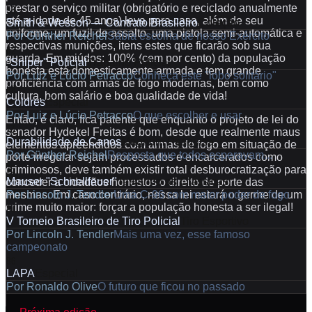
prestar o serviço militar (obrigatório e reciclado anualmente
56
até a idade de 45 anos) leva para casa, além de seu
Smith & Wesson — Contrato Brasileiro
Coleção
uniforme, um fuzil de assalto, uma pistola semi-automática e
Por
Günther Reichel
Sábia escolha de nosso Exército
respectivas munições, itens estes que ficarão sob sua
62
guarda. Em miúdos: 100% (cem por cento) da população
"Sniper" Policial
Trabalho Policial
honesta está domesticamente armada e tem grande
Por
Luiz e Lúcio Petracco
Conheça este "lobo solitário"
proficiência com armas de fogo modernas, bem como
68
cultura, bom salário e boa qualidade de vida!
Coldres
Especial
Por
Luiz e Lúcio Petracco
O que escolher e usar
Então, é claro, fica patente que enquanto o projeto de lei do
73
senador Hydekel Freitas é bom, desde que realmente maus
Durabilidade de Canos
Magnum Pesquisa
elementos apreendidos com armas de fogo em situação de
Por
Günther Reichel
Resposta que todos esperavam...
porte irregular sejam processados e encarcerados como
76
criminosos, deve também existir total desburocratização para
Mauser "Schnellfeuer"
Testando as Clássicas
conceder a cidadãos honestos o direito de porte das
Por
Lincoln J. Tendler
Uma C-96 com maior poder de fogo
mesmas. Em caso contrário, nessa lei estará o germe de um
80
crime muito maior: forçar a população honesta a ser ilegal!
V Torneio Brasileiro de Tiro Policial
Tiro Esportivo
Por
Lincoln J. Tendler
Mais uma vez, esse famoso
campeonato
86
LAPA
Especial
Por
Ronaldo Olive
O futuro que ficou no passado