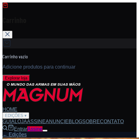
Carrinho
Carrinho vazio
Adicione produtos para continuar
Explorar loja
HOME
EDIÇÕES
▾
GUIA
LOJA
ASSINE
ANUNCIE
BLOG
SOBRE
CONTATO
Entrar
Assine
← Edições