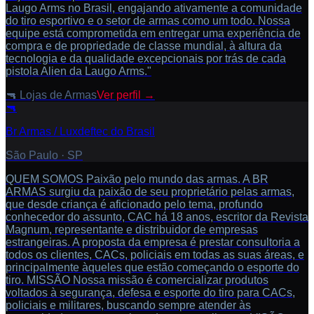
Laugo Arms no Brasil, engajando ativamente a comunidade
do tiro esportivo e o setor de armas como um todo. Nossa
equipe está comprometida em entregar uma experiência de
compra e de propriedade de classe mundial, à altura da
tecnologia e da qualidade excepcionais por trás de cada
pistola Alien da Laugo Arms."
🔫
Lojas de Armas
Ver perfil →
🔫
Br Armas / Luxdeftec do Brasil
São Paulo
·
SP
QUEM SOMOS Paixão pelo mundo das armas. A BR
ARMAS surgiu da paixão de seu proprietário pelas armas,
que desde criança é aficionado pelo tema, profundo
conhecedor do assunto, CAC há 18 anos, escritor da Revista
Magnum, representante e distribuidor de empresas
estrangeiras. A proposta da empresa é prestar consultoria a
todos os clientes, CACs, policiais em todas as suas áreas, e
principalmente àqueles que estão começando o esporte do
tiro. MISSÃO Nossa missão é comercializar produtos
voltados à segurança, defesa e esporte do tiro para CACs,
policiais e militares, buscando sempre atender às