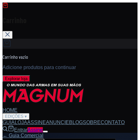
Carrinho
Carrinho vazio
Adicione produtos para continuar
Explorar loja
HOME
EDIÇÕES
▾
GUIA
LOJA
ASSINE
ANUNCIE
BLOG
SOBRE
CONTATO
Entrar
Assine
← Guia Comercial