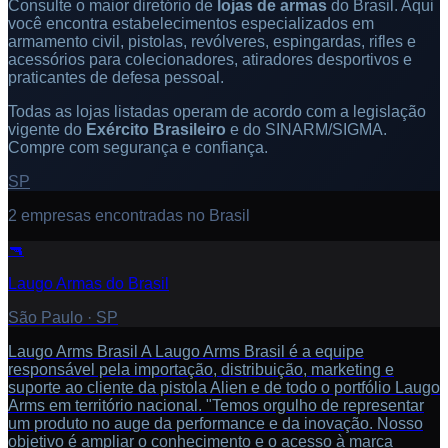
Consulte o maior diretório de
lojas de armas
do Brasil. Aqui
você encontra estabelecimentos especializados em
armamento civil, pistolas, revólveres, espingardas, rifles e
acessórios para colecionadores, atiradores desportivos e
praticantes de defesa pessoal.
Todas as lojas listadas operam de acordo com a legislação
vigente do
Exército Brasileiro
e do SINARM/SIGMA.
Compre com segurança e confiança.
SP
2
empresa
s
encontrada
s
no Brasil
🔫
Laugo Armas do Brasil
São Paulo
·
SP
Laugo Arms Brasil A Laugo Arms Brasil é a equipe
responsável pela importação, distribuição, marketing e
suporte ao cliente da pistola Alien e de todo o portfólio Laugo
Arms em território nacional. "Temos orgulho de representar
um produto no auge da performance e da inovação. Nosso
objetivo é ampliar o conhecimento e o acesso à marca